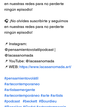
en nuestras redes para no perderte 
ningún episodio!
🎧 ¡No olvides suscribirte y seguirnos 
en nuestras redes para no perderte 
ningún episodio!
📌 Instagram: 
@pensamientovolatilpodcast | 
@lacasanomada
📌 YouTube: @lacasanomada
📌 WEB: 
https://www.lacasanomada.art/
#pensamientovolátil
#artecontemporaneo
#artistaemergente
#artecontemporáneo
#arte
#artists
#podcast
#beckett
#Bourdieu
#Rancière
#Godot
#artcontemporain