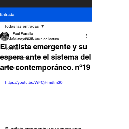
Entrada
Todas las entradas
Paul Parrella
Todas las entradas
24 may 2025
1 min de lectura
El artista emergente y su
Noticias
espera ante el sistema del
Pensamiento
arte contemporáneo. nº19
Podcast
https://youtu.be/WFCjHmdtm20
El artista emergente y su espera ante 