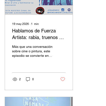
19 may 2026
∙
1
min
Hablamos de Fuerza
Artista: rabia, truenos y
espejismos
Más que una conversación
sobre cine o pintura, este
episodio se convierte en
una reflexión sobre la
enunciación
contemporánea: quién
habla, desde dónde habla,
quién observa y qué tipo
2
0
de responsabilidad implica
transformar la experiencia
de otro en imagen,
montaje y relato.