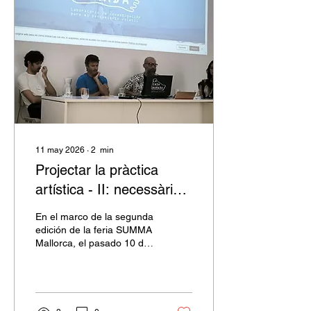
11 may 2026
∙
2
min
Projectar la pràctica
artística - II: necessàries
emergències
En el marco de la segunda
edición de la feria SUMMA
Mallorca, el pasado 10 de
abril tuvo lugar "Projectar
la pràctica artística - II:
necessàries emergències"
Un espacio de discusión
perteneciente al ciclo