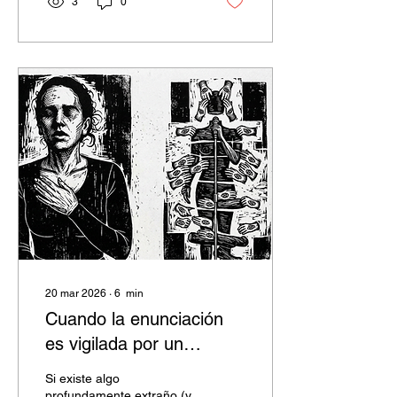
3
0
"Converses Pendents XIII"
que provoca el
Ayuntamiento de Palma
(Mallorca, ES) desde su
Concejalía de Cultura. Más
allá de su formato de
mesa redonda, operó
como un dispositivo de
pensamiento situado en
torno a las condiciones de
posibilidad de las prácticas
artísticas contemporáneas
y sus...
20 mar 2026
∙
6
min
Cuando la enunciación
es vigilada por un
panóptico inverso.
Si existe algo
profundamente extraño (y