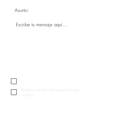
He leído la
política de privacidad
Acepto recibir información por
correo
Enviar