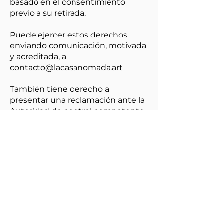
basado en el consentimiento
previo a su retirada.
Puede ejercer estos derechos
enviando comunicación, motivada
y acreditada, a
contacto@lacasanomada.art
También tiene derecho a
presentar una reclamación ante la
Autoridad de control competente
(
www.aepd.es
) si considera que el
tratamiento no se ajusta a la
normativa vigente.
8. INFORMACIÓN LEGAL
Los requisitos de esta Política
complementan, y no reemplazan,
cualquier otro requisito existente
bajo la ley de protección de datos