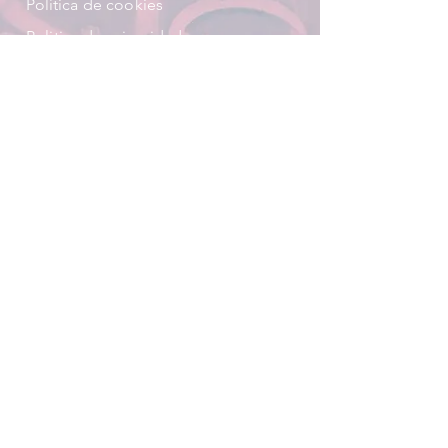
Política
de cookies
Politica de privacidad
Visita nuestras redes
Indice
° Menú
° Infografía
° Quienes somos
° Galería
° Andragogía Volátil
° Asesorías Capsula
° Cursos
° Laboratorio Sensible